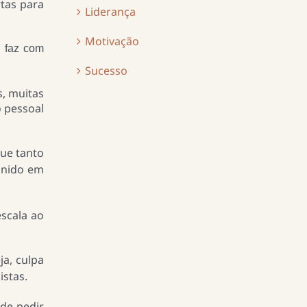
tas para
Liderança
Motivação
ó faz com
Sucesso
, muitas
o pessoal
que tanto
finido em
escala ao
ja, culpa
istas.
de pedir