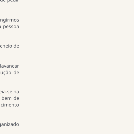
ingirmos
a pessoa
 cheio de
alavancar
dução de
ia-se na
z bem de
scimento
ganizado