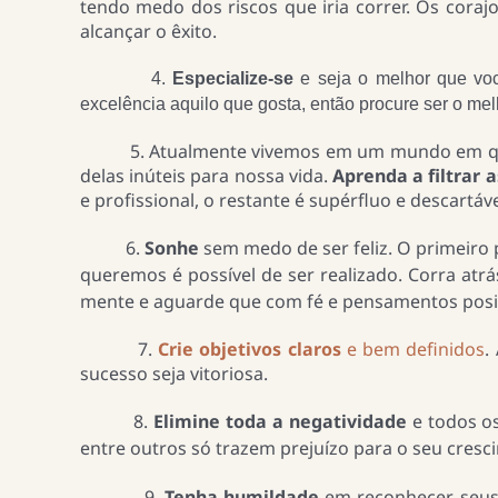
tendo medo dos riscos que iria correr. Os cora
alcançar o êxito.
4.
Especialize-se
e seja o melhor que vo
excelência aquilo que gosta, então procure ser o mel
5. Atualmente vivemos em um mundo em que 
delas inúteis para nossa vida.
Aprenda a filtrar a
e profissional, o restante é supérfluo e descartáve
6.
Sonhe
sem medo de ser feliz. O primeiro
queremos é possível de ser realizado. Corra atr
mente e aguarde que com fé e pensamentos positi
7.
Crie objetivos claros
e bem definidos
.
sucesso seja vitoriosa.
8.
Elimine toda a negatividade
e todos os
entre outros só trazem prejuízo para o seu cresc
9.
Tenha humildade
em reconhecer seus 