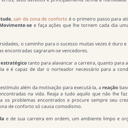
itude
,
sair da zona de conforto
é o primeiro passo para at
Movimente-se
e faça ações que lhe tornem cada dia um
rsidades, o caminho para o sucesso muitas vezes é duro e
ias encontradas sagraram-se vencedores.
estratégico
tanto para alavancar a carreira, quanto para 
lia e é capaz de dar o norteador necessário para a con
stímulo além da motivação para executá-la, a
reação
base
ncontradas na vida. Reaja a tudo aquilo que não lhe fa
ra os problemas encontrados e procure sempre seu cre
a zona de conforto só causa comodismo.
ida
e de sua carreira em ordem, um ambiente limpo e or