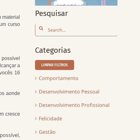
Pesquisar
 material
 um curso
Search
for:
Categorias
 possível
LIMPAR FILTROS
lcançar a
 vocês 16
Comportamento
Desenvolvimento Pessoal
mos aonde
Desenvolvimento Profissional
ém cresce
Felicidade
Gestão
ossível,