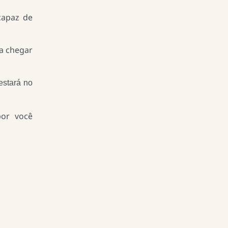
capaz de
a chegar
estará no
por você