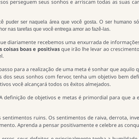
josos perseguem seus sonhos e arriscam todas as suas car
cê puder ser naquela área que você gosta. O ser humano s
hor nas tarefas que você entrega amor ao fazê-las.
diariamente recebemos uma enxurrada de informações
s coisas boas e positivas
que irão lhe levar ao cresciment
l.
 passo para a realização de uma meta é sonhar que aquilo 
ás dos seus sonhos com fervor, tenha um objetivo bem de
vos você alcançará todos os êxitos almejados.
 A definição de objetivos e metas é primordial para que a 
 sentimentos ruins. Os sentimentos de raiva, derrota, inve
imento. Aprenda a pensar positivamente e celebre as conqu
erros, seus defeitos e principalmente tenha a humildade 