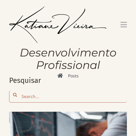
Skip
to
content
Desenvolvimento
Profissional
Posts
Pesquisar
Search
for: