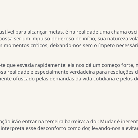
tível para alcançar metas, é na realidade uma chama osci
ssa ser um impulso poderoso no início, sua natureza volá
em momentos críticos, deixando-nos sem o ímpeto necessár
ote que esvazia rapidamente: ela nos dá um começo forte,
Essa realidade é especialmente verdadeira para resoluções 
mente ofuscado pelas demandas da vida cotidiana e pelos d
ão irão entrar na terceira barreira: a dor. Mudar é inere
interpreta esse desconforto como dor, levando-nos a evita