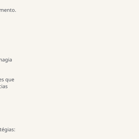
imento.
 magia
es que
cias
tégias: