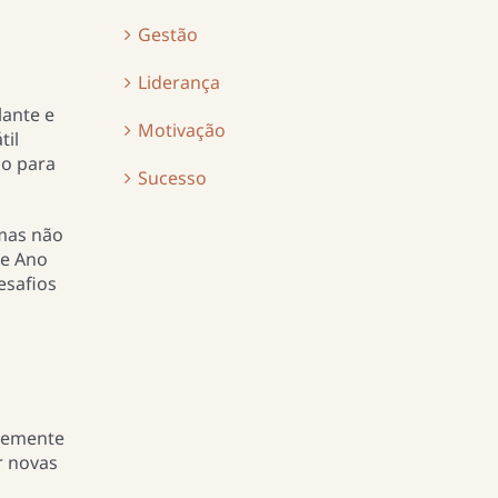
Gestão
Liderança
lante e
Motivação
til
io para
Sucesso
 mas não
de Ano
esafios
ntemente
r novas