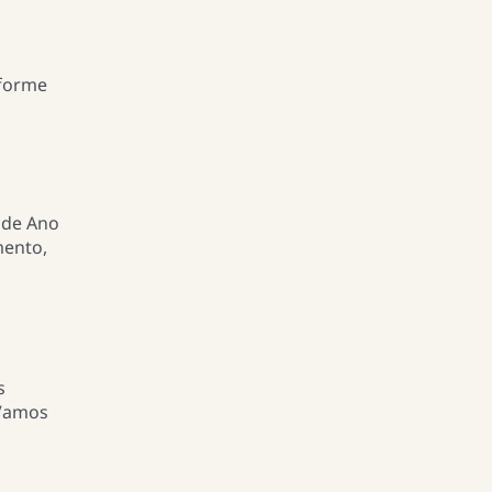
nforme
 de Ano
mento,
s
 Vamos