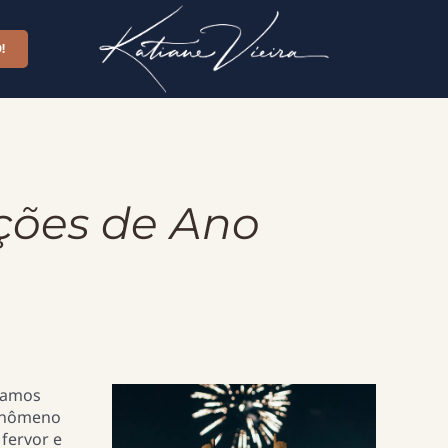
!
uções de Ano
ramos
fenômeno
fervor e