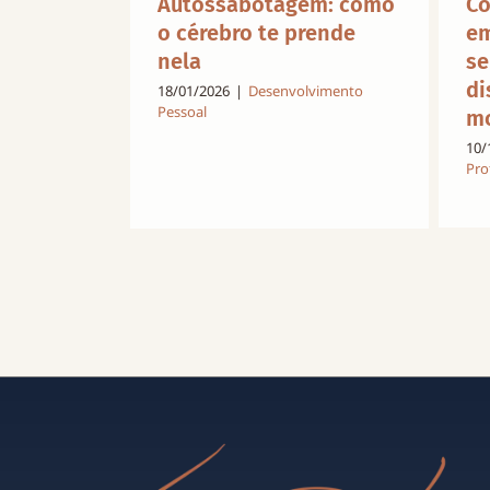
Autossabotagem: como
Co
o cérebro te prende
em
nela
se
di
18/01/2026
|
Desenvolvimento
Pessoal
mo
10/
Pro