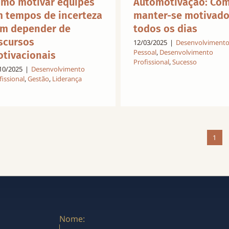
mo motivar equipes
Automotivação: Co
 tempos de incerteza
manter-se motivad
m depender de
todos os dias
scursos
12/03/2025
|
Desenvolviment
Pessoal
,
Desenvolvimento
tivacionais
Profissional
,
Sucesso
10/2025
|
Desenvolvimento
fissional
,
Gestão
,
Liderança
1
Nome: