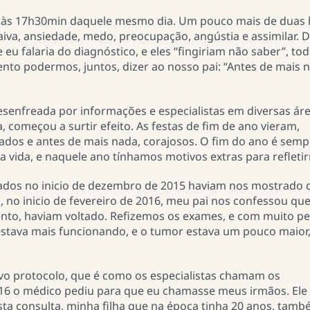
a às 17h30min daquele mesmo dia. Um pouco mais de duas 
aiva, ansiedade, medo, preocupação, angústia e assimilar. 
u falaria do diagnóstico, e eles “fingiriam não saber”, to
to podermos, juntos, dizer ao nosso pai: “Antes de mais 
enfreada por informações e especialistas em diversas áre
a, começou a surtir efeito. As festas de fim de ano vieram,
ados e antes de mais nada, corajosos. O fim do ano é sem
ida, e naquele ano tínhamos motivos extras para refleti
ados no inicio de dezembro de 2015 haviam nos mostrado 
, no inicio de fevereiro de 2016, meu pai nos confessou que
mento, haviam voltado. Refizemos os exames, e com muito pe
estava mais funcionando, e o tumor estava um pouco maior
ovo protocolo, que é como os especialistas chamam os
6 o médico pediu para que eu chamasse meus irmãos. Ele 
sta consulta, minha filha que na época tinha 20 anos, tam