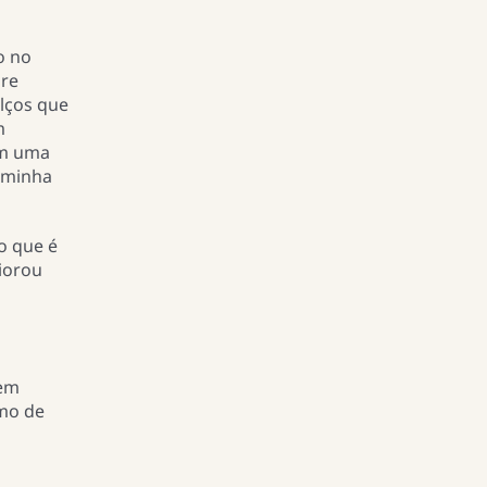
o no
bre
alços que
m
em uma
e minha
o que é
iorou
 em
amo de