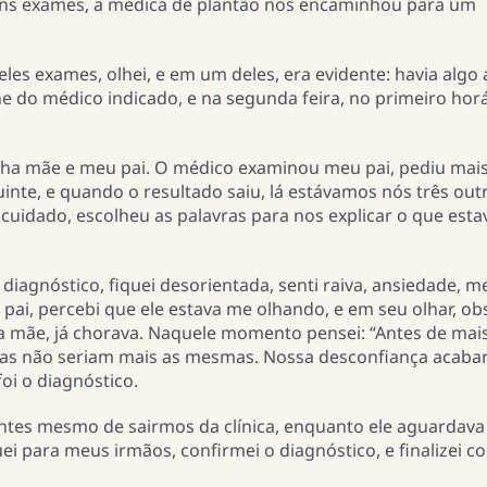
lguns exames, a médica de plantão nos encaminhou para um
s exames, olhei, e em um deles, era evidente: havia algo a
ne do médico indicado, e na segunda feira, no primeiro horá
inha mãe e meu pai. O médico examinou meu pai, pediu mai
te, e quando o resultado saiu, lá estávamos nós três outr
idado, escolheu as palavras para nos explicar o que esta
agnóstico, fiquei desorientada, senti raiva, ansiedade, m
ai, percebi que ele estava me olhando, e em seu olhar, ob
a mãe, já chorava. Naquele momento pensei: “Antes de mai
das não seriam mais as mesmas. Nossa desconfiança acabar
oi o diagnóstico.
tes mesmo de sairmos da clínica, enquanto ele aguardava
ei para meus irmãos, confirmei o diagnóstico, e finalizei c