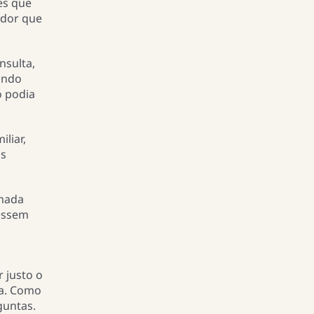
es que
 dor que
nsulta,
indo
o podia
liar,
os
amada
dessem
 justo o
da. Como
guntas.