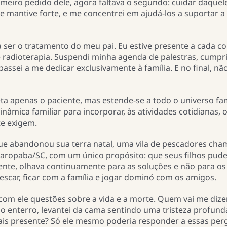
meiro pedido dele, agora faltava o segundo: cuidar daquel
 Me mantive forte, e me concentrei em ajudá-los a suportar a
ser o tratamento do meu pai. Eu estive presente a cada co
 radioterapia. Suspendi minha agenda de palestras, cumpr
ssei a me dedicar exclusivamente à família. E no final, nã
 apenas o paciente, mas estende-se a todo o universo fami
mica familiar para incorporar, às atividades cotidianas, 
te exigem.
 abandonou sua terra natal, uma vila de pescadores ch
Garopaba/SC, com um único propósito: que seus filhos pu
ente, olhava continuamente para as soluções e não para os
escar, ficar com a família e jogar dominó com os amigos.
 com ele questões sobre a vida e a morte. Quem vai me dizer
ao enterro, levantei da cama sentindo uma tristeza profun
s presente? Só ele mesmo poderia responder a essas per