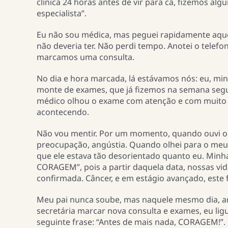
clínica 24 horas antes de vir para cá, fizemos a
especialista”.
Eu não sou médica, mas peguei rapidamente aquele
não deveria ter. Não perdi tempo. Anotei o telefo
marcamos uma consulta.
No dia e hora marcada, lá estávamos nós: eu, m
monte de exames, que já fizemos na semana seguin
médico olhou o exame com atenção e com muito cu
acontecendo.
Não vou mentir. Por um momento, quando ouvi o di
preocupação, angústia. Quando olhei para o meu p
que ele estava tão desorientado quanto eu. Minh
CORAGEM”, pois a partir daquela data, nossas vi
confirmada. Câncer, e em estágio avançado, este f
Meu pai nunca soube, mas naquele mesmo dia, an
secretária marcar nova consulta e exames, eu ligu
seguinte frase: “Antes de mais nada, CORAGEM!”.