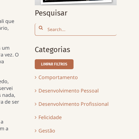
Pesquisar
li que
Search
rio,
for:
s um
Categorias
a vez. O
va
LIMPAR FILTROS
Comportamento
edo,
servei
Desenvolvimento Pessoal
s nada,
a de ser
Desenvolvimento Profissional
Felicidade
 a
om a
Gestão