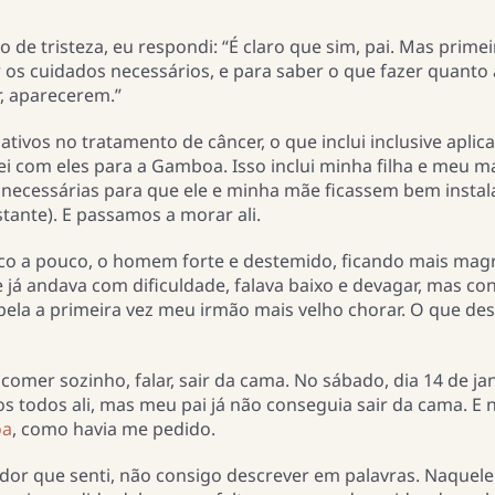
 de tristeza, eu respondi: “É claro que sim, pai. Mas prime
os cuidados necessários, e para saber o que fazer quanto
r, aparecerem.”
tivos no tratamento de câncer, o que inclui inclusive aplic
 com eles para a Gamboa. Isso inclui minha filha e meu m
 necessárias para que ele e minha mãe ficassem bem insta
tante). E passamos a morar ali.
o a pouco, o homem forte e destemido, ficando mais mag
já andava com dificuldade, falava baixo e devagar, mas co
 pela a primeira vez meu irmão mais velho chorar. O que des
comer sozinho, falar, sair da cama. No sábado, dia 14 de ja
 todos ali, mas meu pai já não conseguia sair da cama. E 
oa
, como havia me pedido.
dor que senti, não consigo descrever em palavras. Naquele