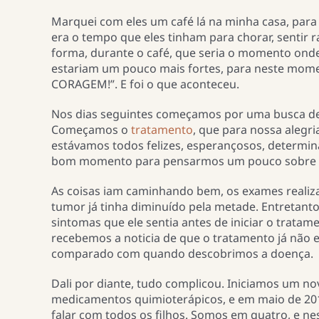
Marquei com eles um café lá na minha casa, par
era o tempo que eles tinham para chorar, sentir r
forma, durante o café, que seria o momento onde e
estariam um pouco mais fortes, para neste momen
CORAGEM!”. E foi o que aconteceu.
Nos dias seguintes começamos por uma busca des
Começamos o
tratamento
, que para nossa alegri
estávamos todos felizes, esperançosos, determin
bom momento para pensarmos um pouco sobre a v
As coisas iam caminhando bem, os exames realiz
tumor já tinha diminuído pela metade. Entretanto
sintomas que ele sentia antes de iniciar o trata
recebemos a noticia de que o tratamento já não 
comparado com quando descobrimos a doença.
Dali por diante, tudo complicou. Iniciamos um n
medicamentos quimioterápicos, e em maio de 201
falar com todos os filhos. Somos em quatro, e ne