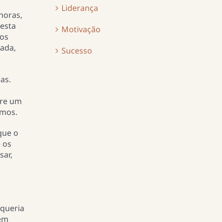
Liderança
horas,
Desta
Motivação
dos
nada,
Sucesso
as.
pre um
rmos.
que o
 os
sar,
,
queria
bém