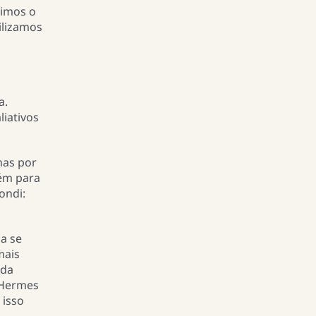
vimos o
ilizamos
a.
iativos
nas por
bém para
ondi:
da se
mais
 da
 Hermes
 isso