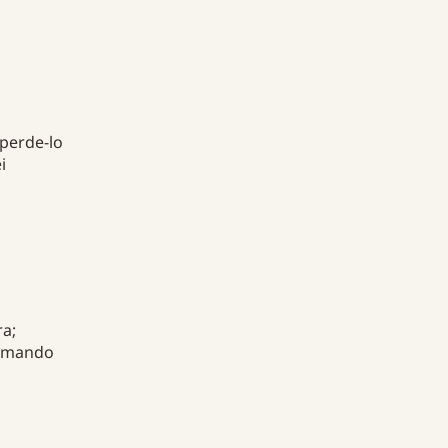
 perde-lo
i
ra;
 amando