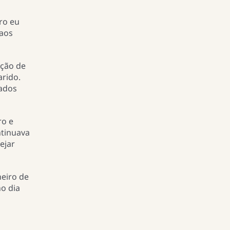
iro eu
 aos
ação de
arido.
lados
ro e
ntinuava
ejar
neiro de
no dia