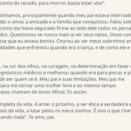
conta do recado, para morrer, basta estar vivo”.
 tínhamos, principalmente quando meu pai estava internad
vida: o amor, a amizade e a família que conquistou. Falou so
e como ela havia segurado firme ao lado dele todos os perc
dos. Questionou se nunca mais ia ver seus netos. Disse co
isse que eu estava bonita. Chorou ao ver meus sobrinhos 
uldades que enfrentou quando era criança, e de como ele 
, na cor dos olhos, na coragem, na determinação em fazer 
ognósticos médicos e melhorou quando era para piorar, e p
de ser quem se é. Meu pai e suas limitações. Meu pai me
i para me tornar uma mulher livre e ao mesmo tempo
tas chamam de Amor. Afinal, fiz assim.
pleta da vida. A amar o próximo, a ser ética e verdadeira
sas da vida, a lutar pelos os meus sonhos. É isso o que ch
tando nada”. Te amo, pai.