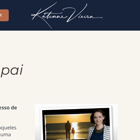
!
pai
esso de
aqueles
m uma