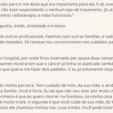
uito para ir, me disse que era importante para ela. E ali, ou
 não está respondendo a nenhum tipo de tratamento. Já ut
izemos radioterapia, e nada funcionou.”
ngustia, medo, ansiedade e tristeza.
 outros profissionais, falamos com outras famílias, e nad
o testados. Só restava nos concentramos nos cuidados pal
do hospital, por onde ficou internado por quase duas sema
s exames mostraram que o câncer já tinha se alastrado tam
 que queria me fazer dois pedidos. E eu prontamente resp
sido minha parceira. Tem cuidado de mim, da sua mãe, e ain
a família. Você é forte. Eu sei que não vou viver por muito 
a primeira é que eu quero morrer na Gamboa, na minha casa
 muito triste. A segunda é que você cuide de sua mãe, do
como ele chamava minhas tias, suas irmãs). Você pode fazer