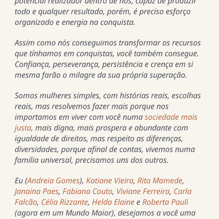
potencial realizador dentro de nós, capaz de produzir
todo e qualquer resultado, porém, é preciso esforço
organizado e energia na conquista.
Assim como nós conseguimos transformar os recursos
que tínhamos em conquistas, você também consegue.
Confiança, perseverança, persistência e crença em si
mesma farão o milagre da sua própria superação.
Somos mulheres simples, com histórias reais, escolhas
reais, mas resolvemos fazer mais porque nos
importamos em viver com você numa
sociedade mais
justa
, mais digna, mais prospera e abundante com
igualdade de direitos, mas respeito as diferenças,
diversidades, porque afinal de contas, vivemos numa
família universal, precisamos uns dos outros.
Eu (
Andreia Gomes
),
Katiane Vieira
,
Rita Mamede
,
Janaina Paes
,
Fabiana Couto
,
Viviane Ferreira
,
Carla
Falcão
,
Célia Rizzante
,
Helda Elaine
e
Roberta Pauli
(agora em um Mundo Maior), desejamos a você uma