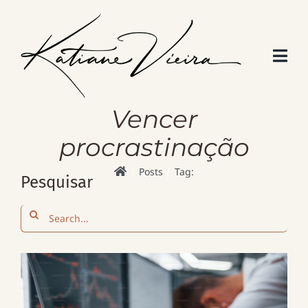
Skip
to
content
Vencer
procrastinação
Posts
Tag:
Pesquisar
Search
for: