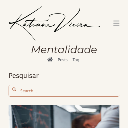
Skip
to
content
Mentalidade
Posts
Tag:
Pesquisar
Search
for: