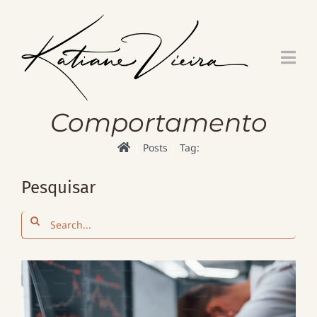
Skip
to
content
Comportamento
Posts
Tag:
Pesquisar
Search
for: