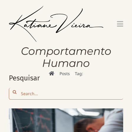
Skip
to
content
Comportamento
Humano
Posts
Tag:
Pesquisar
Search
for: