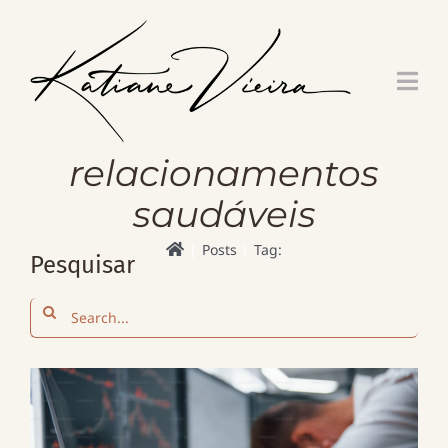
Skip
to
content
relacionamentos
saudáveis
Posts
Tag:
Pesquisar
Search
for: