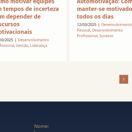
mo motivar equipes
Automotivação: Co
 tempos de incerteza
manter-se motivad
m depender de
todos os dias
scursos
12/03/2025
|
Desenvolviment
Pessoal
,
Desenvolvimento
tivacionais
Profissional
,
Sucesso
10/2025
|
Desenvolvimento
fissional
,
Gestão
,
Liderança
1
Nome: