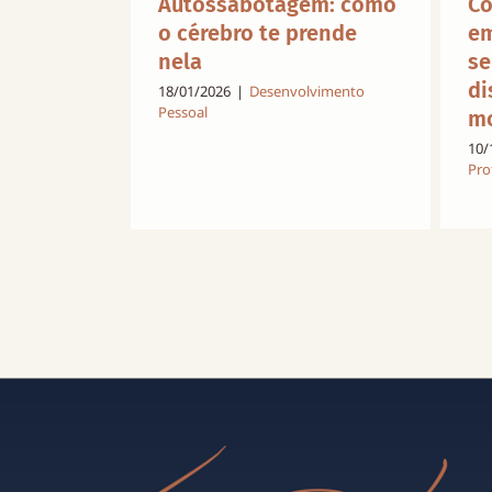
Autossabotagem: como
Co
o cérebro te prende
em
nela
se
di
18/01/2026
|
Desenvolvimento
Pessoal
mo
10/
Pro