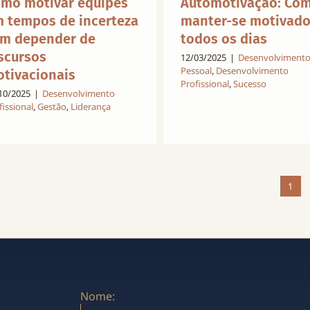
mo motivar equipes
Automotivação: Co
 tempos de incerteza
manter-se motivad
m depender de
todos os dias
scursos
12/03/2025
|
Desenvolviment
Pessoal
,
Desenvolvimento
tivacionais
Profissional
,
Sucesso
10/2025
|
Desenvolvimento
fissional
,
Gestão
,
Liderança
1
Nome: