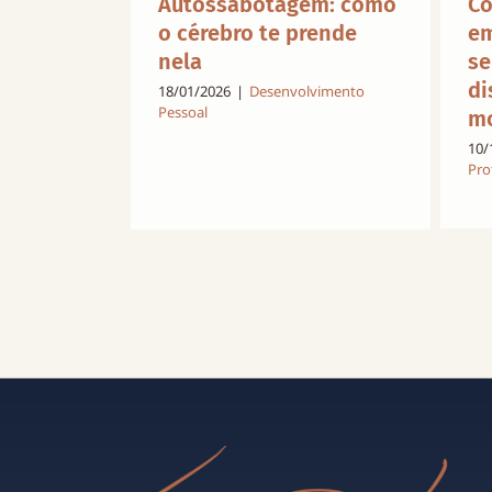
Autossabotagem: como
Co
o cérebro te prende
em
nela
se
di
18/01/2026
|
Desenvolvimento
Pessoal
mo
10/
Pro