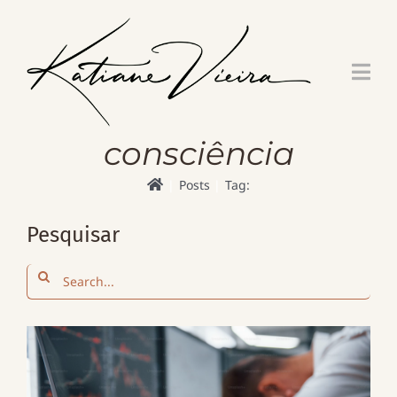
Skip
to
content
consciência
Posts
Tag:
Pesquisar
Search
for: