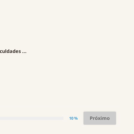
uldades ...
Próximo
10 %