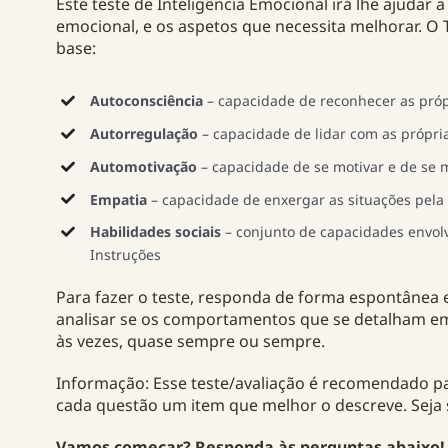
Este teste de Inteligência Emocional irá lhe ajudar a
emocional, e os aspetos que necessita melhorar. O
base:
Autoconsciência
– capacidade de reconhecer as pró
Autorregulação
– capacidade de lidar com as própr
Automotivação
– capacidade de se motivar e de se 
Empatia
– capacidade de enxergar as situações pela 
Habilidades sociais
– conjunto de capacidades envolv
Instruções
Para fazer o teste, responda de forma espontânea e
analisar se os comportamentos que se detalham em
às vezes, quase sempre ou sempre.
Informação: Esse teste/avaliação é recomendado p
cada questão um item que melhor o descreve. Seja 
Vamos começar? Responda às perguntas abaixo!