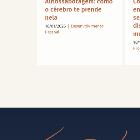
Autossabotagem: como
Co
o cérebro te prende
em
nela
se
di
18/01/2026
|
Desenvolvimento
Pessoal
mo
10/
Pro