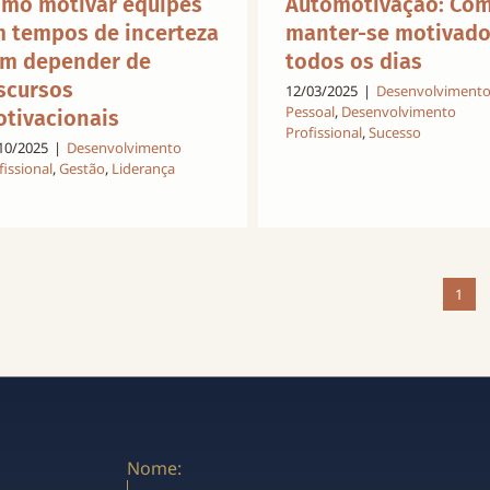
mo motivar equipes
Automotivação: Co
 tempos de incerteza
manter-se motivad
m depender de
todos os dias
scursos
12/03/2025
|
Desenvolviment
Pessoal
,
Desenvolvimento
tivacionais
Profissional
,
Sucesso
10/2025
|
Desenvolvimento
fissional
,
Gestão
,
Liderança
1
Nome: