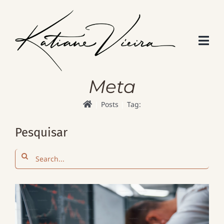
Skip
to
content
Meta
Posts
Tag:
Pesquisar
Search
for: