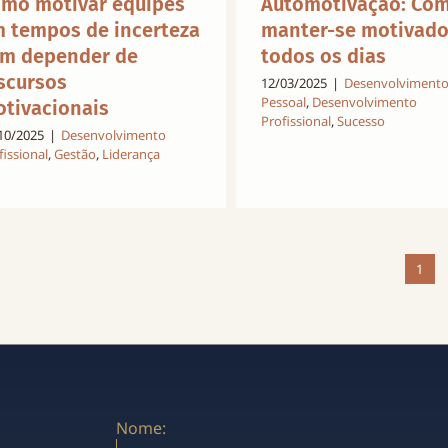
mo motivar equipes
Automotivação: Co
 tempos de incerteza
manter-se motivad
m depender de
todos os dias
scursos
12/03/2025
|
Desenvolviment
Pessoal
,
Desenvolvimento
tivacionais
Profissional
,
Sucesso
10/2025
|
Desenvolvimento
fissional
,
Gestão
,
Liderança
1
Nome: