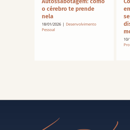
Autossabotagem: como
Co
o cérebro te prende
em
nela
se
di
18/01/2026
|
Desenvolvimento
Pessoal
mo
10/
Pro