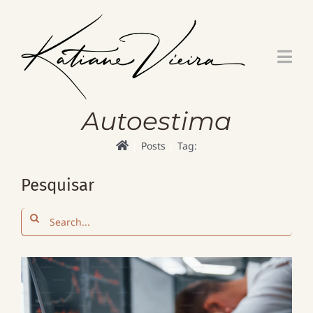
Skip
to
content
Autoestima
Posts
Tag:
Pesquisar
Search
for: