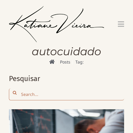
Skip
to
content
autocuidado
Posts
Tag:
Pesquisar
Search
for: