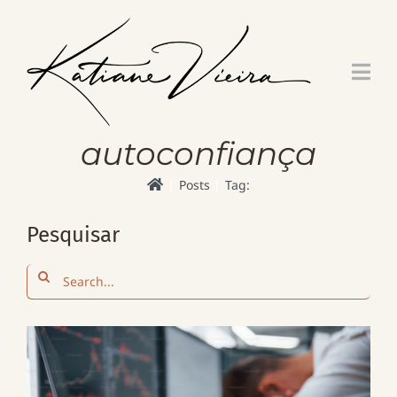
Skip
to
content
autoconfiança
Posts
Tag:
Pesquisar
Search
for: