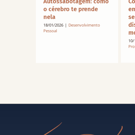
Autossabotagem: como
Co
o cérebro te prende
em
nela
se
di
18/01/2026
|
Desenvolvimento
Pessoal
mo
10/
Pro