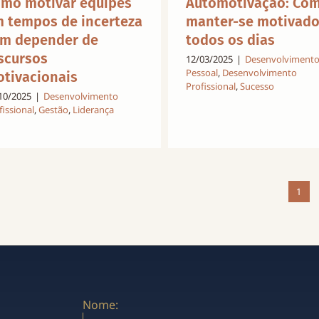
mo motivar equipes
Automotivação: Co
 tempos de incerteza
manter-se motivad
m depender de
todos os dias
scursos
12/03/2025
|
Desenvolviment
Pessoal
,
Desenvolvimento
tivacionais
Profissional
,
Sucesso
10/2025
|
Desenvolvimento
fissional
,
Gestão
,
Liderança
1
Nome: